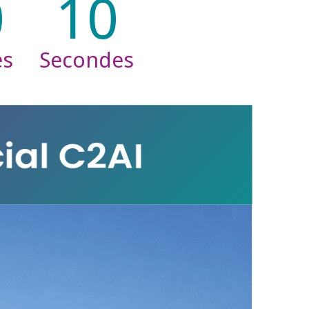
0
08
es
Secondes