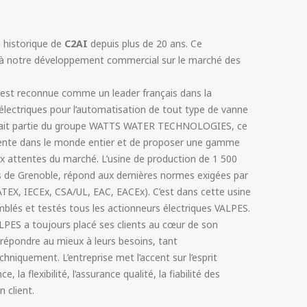
 historique de
C2AI
depuis plus de 20 ans. Ce
l à notre développement commercial sur le marché des
est reconnue comme un leader français dans la
 électriques pour l’automatisation de tout type de vanne
se fait partie du groupe WATTS WATER TECHNOLOGIES, ce
ésente dans le monde entier et de proposer une gamme
x attentes du marché. L’usine de production de 1 500
s de Grenoble, répond aux dernières normes exigées par
ATEX, IECEx, CSA/UL, EAC, EACEx). C’est dans cette usine
blés et testés tous les actionneurs électriques VALPES.
ALPES a toujours placé ses clients au cœur de son
 répondre au mieux à leurs besoins, tant
iquement. L’entreprise met l’accent sur l’esprit
, la flexibilité, l’assurance qualité, la fiabilité des
n client.