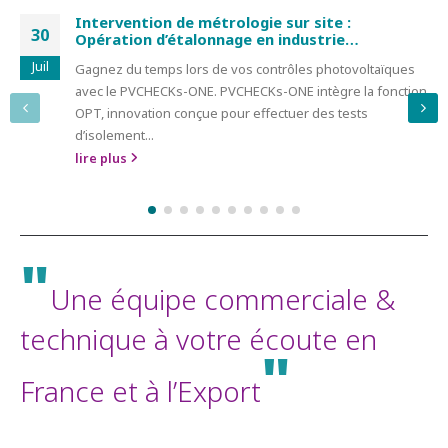
Intervention de métrologie sur site :
30
Opération d’étalonnage en industrie
fromagère chez Eurial (Groupe Eurial),
Juil
Gagnez du temps lors de vos contrôles photovoltaïques
Auvergne Rhône-Alpes
avec le PVCHECKs-ONE. PVCHECKs-ONE intègre la fonction
OPT, innovation conçue pour effectuer des tests
d’isolement...
lire plus
"
Une équipe commerciale &
technique à votre écoute en
"
France et à l’Export