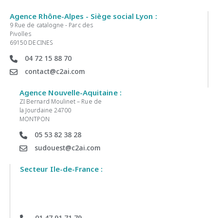
Agence Rhône-Alpes - Siège social Lyon :
9 Rue de catalogne - Parc des
Pivolles
69150 DECINES
04 72 15 88 70
contact@c2ai.com
Agence Nouvelle-Aquitaine :
ZI Bernard Moulinet – Rue de
la Jourdaine 24700
MONTPON
05 53 82 38 28
sudouest@c2ai.com
Secteur Ile-de-France :
01 47 91 71 79