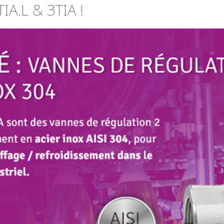
IA.L & 3TIA !