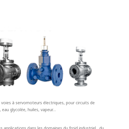
 voies à servomoteurs électriques, pour circuits de
 eau glycolée, huiles, vapeur…
pplications dans les domaines du froid industriel , du