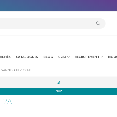
ARCHÉS
CATALOGUES
BLOG
C2AI
RECRUTEMENT
NOU
 VANNES CHEZ C2AI !
3
Nov
C2AI !