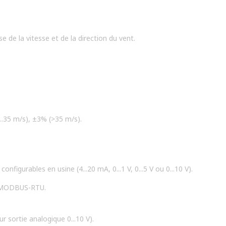
es stations météorologiques, la surveillance de l'environnement, l'agricu
es aéroports, et bien plus encore.
e de la vitesse et de la direction du vent.
..35 m/s), ±3% (>35 m/s).
figurables en usine (4...20 mA, 0...1 V, 0...5 V ou 0...10 V).
5 MODBUS-RTU.
r sortie analogique 0...10 V).