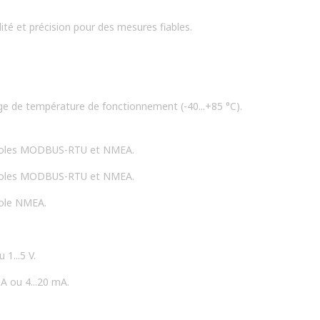
e mesure, et bien plus encore.
lité et précision pour des mesures fiables.
age de température de fonctionnement (-40...+85 °C).
ocoles MODBUS-RTU et NMEA.
ocoles MODBUS-RTU et NMEA.
cole NMEA.
 1...5 V.
A ou 4...20 mA.