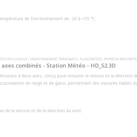
Température de fonctionnement de -20 à +55 °C.
METEOROLOGIQUE / ENVIRONNEMENT
,
IRRADIANCE
,
PLUVIOMÉTRIE
,
PRESSION BAROMÉTR
axes combinés - Station Météo - HD_52.3D
asons à deux axes, conçu pour mesurer la vitesse et la direction d
'accumulation de neige et de glace, permettant des mesures fiables d
idéal pour les applications dans les parcs éoliens, les stations météor
e de la vitesse et de la direction du vent.