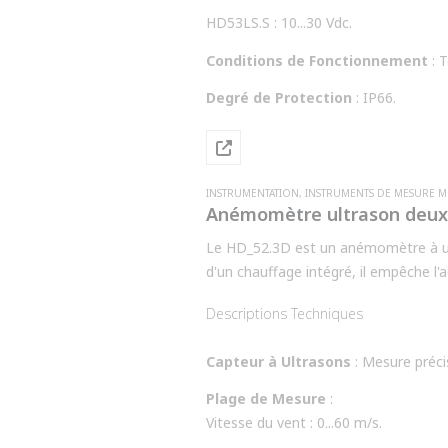
HD53LS.S : 10...30 Vdc.
Conditions de Fonctionnement
: 
Degré de Protection
: IP66.
INSTRUMENTATION
,
INSTRUMENTS DE MESURE 
Anémomètre ultrason deux 
Le HD_52.3D est un anémomètre à ultr
d'un chauffage intégré, il empêche l
environnementales. Ce dispositif est 
Descriptions Techniques
bien plus encore.
Capteur à Ultrasons
: Mesure précis
Plage de Mesure
:
Vitesse du vent : 0...60 m/s.