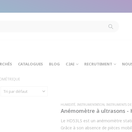
modal-check
ARCHÉS
CATALOGUES
BLOG
C2AI
RECRUTEMENT
NOU
ROMÉTRIQUE
HUMIDITÉ
,
INSTRUMENTATION
,
INSTRUMENTS D
Anémomètre à ultrasons -
Le HD53LS est un anémomètre statique
Grâce à son absence de pièces mobiles,