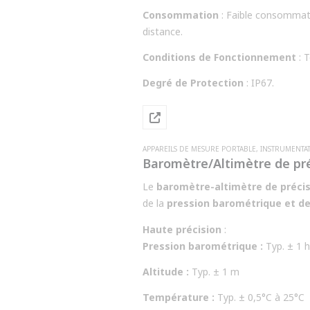
Consommation
: Faible consommatio
distance.
Conditions de Fonctionnement
: 
Degré de Protection
: IP67.
APPAREILS DE MESURE PORTABLE
,
INSTRUMENTA
Baromètre/Altimètre de pré
Le
baromètre-altimètre de précis
de la
pression barométrique et de 
affichage LCD rétroéclairé à trois
Haute précision
:
utilisation fiable et durable pour les
Pression barométrique :
Typ. ± 1 
Compact et performant, il constitue 
précision optimale.
Caractéristique
Altitude :
Typ. ± 1 m
Température :
Typ. ± 0,5°C à 25°C