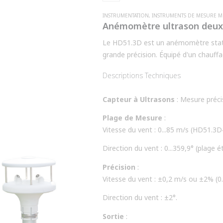
INSTRUMENTATION
,
INSTRUMENTS DE MESURE 
Anémomètre ultrason deux a
Le HD51.3D est un anémomètre statiq
grande précision. Équipé d'un chauff
toutes les conditions environnementale
Descriptions Techniques
Capteur à Ultrasons
: Mesure précis
Plage de Mesure
:
Vitesse du vent : 0...85 m/s (HD51.3
Direction du vent : 0...359,9° (plage é
Précision
:
Vitesse du vent : ±0,2 m/s ou ±2% (0.
Direction du vent : ±2°.
Sortie
: