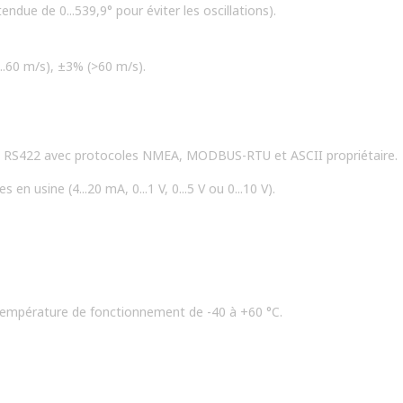
tendue de 0...539,9° pour éviter les oscillations).
..60 m/s), ±3% (>60 m/s).
et RS422 avec protocoles NMEA, MODBUS-RTU et ASCII propriétaire.
en usine (4...20 mA, 0...1 V, 0...5 V ou 0...10 V).
Température de fonctionnement de -40 à +60 °C.