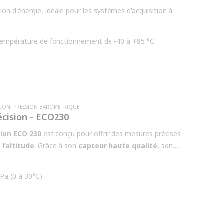
n d'énergie, idéale pour les systèmes d'acquisition à
Température de fonctionnement de -40 à +85 °C.
TION
,
PRESSION BAROMÉTRIQUE
cision - ECO230
ion ECO 230
est conçu pour offrir des mesures précises
l’altitude
. Grâce à son
capteur haute qualité
, son
 lignes
et son
boîtier robuste IP67
, il garantit une
 applications industrielles, météorologiques et techniques.
hPa (0 à 30°C)
un choix idéal pour les professionnels exigeant une
s principales