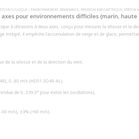
METEOROLOGIQUE / ENVIRONNEMENT
,
IRRADIANCE
,
PRESSION BAROMÉTRIQUE
,
STATION 
xes pour environnements difficiles (marin, haute
ue à ultrasons à deux axes, conçu pour mesurer la vitesse et la dir
age intégré, il empêche l'accumulation de neige et de glace, permett
s. Ce dispositif est idéal pour les applications dans les parcs éolien
météorologiques, les ports, les aéroports, et bien plus encore.
e de la vitesse et de la direction du vent.
D4R), 0...80 m/s (HD51.3D4R-AL).
tendue de 0...539,9° pour éviter les oscillations).
..60 m/s), ±3% (>60 m/s).