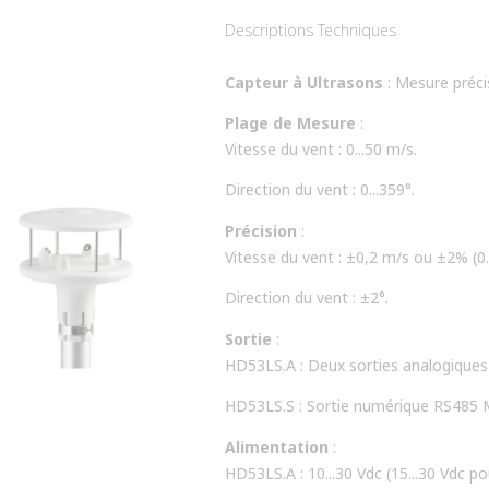
est idéal pour les applications dans l
Descriptions Techniques
applications marines et portuaires, l
Capteur à Ultrasons
: Mesure précis
Plage de Mesure
:
Vitesse du vent : 0...50 m/s.
Direction du vent : 0...359°.
Précision
:
Vitesse du vent : ±0,2 m/s ou ±2% (0.
Direction du vent : ±2°.
Sortie
:
HD53LS.A : Deux sorties analogiques con
HD53LS.S : Sortie numérique RS48
Alimentation
:
HD53LS.A : 10...30 Vdc (15...30 Vdc pou