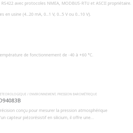
et RS422 avec protocoles NMEA, MODBUS-RTU et ASCII propriétaire.
en usine (4...20 mA, 0...1 V, 0...5 V ou 0...10 V).
Température de fonctionnement de -40 à +60 °C.
METEOROLOGIQUE / ENVIRONNEMENT
,
PRESSION BAROMÉTRIQUE
HD94083B
écision conçu pour mesurer la pression atmosphérique
n capteur piézorésistif en silicium, il offre une
 même dans des conditions environnementales difficiles.
cations dans les stations météorologiques, la surveillance