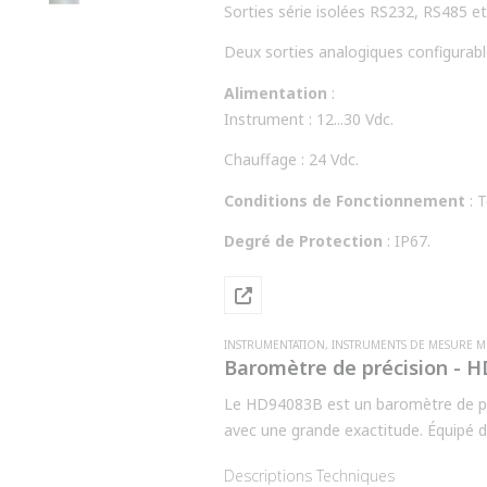
Sorties série isolées RS232, RS485 
Deux sorties analogiques configurables 
Alimentation
:
Instrument : 12...30 Vdc.
Chauffage : 24 Vdc.
Conditions de Fonctionnement
: 
Degré de Protection
: IP67.
INSTRUMENTATION
,
INSTRUMENTS DE MESURE 
Baromètre de précision - 
Le HD94083B est un baromètre de pr
avec une grande exactitude. Équipé d'u
excellente stabilité et répétabilité,
Descriptions Techniques
Ce dispositif est idéal pour les appli