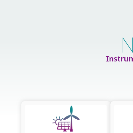
N
Instrum