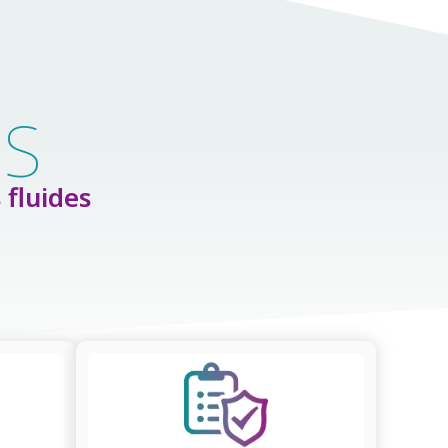
NS
 fluides