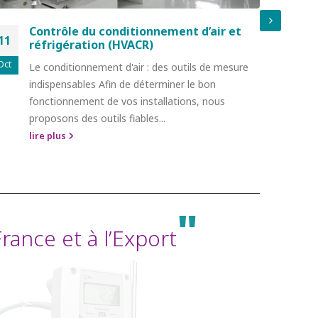
Contrôle du conditionnement d’air et
11
11
réfrigération (HVACR)
Oct
Oct
P
Le conditionnement d'air : des outils de mesure
s
indispensables Afin de déterminer le bon
c
fonctionnement de vos installations, nous
s
proposons des outils fiables...
l
lire plus
"
ance et à l’Export