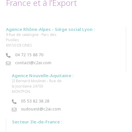
France et à l’Export
Agence Rhône-Alpes - Siège social Lyon :
9 Rue de catalogne - Parc des
Pivolles
69150 DECINES
04 72 15 88 70
contact@c2ai.com
Agence Nouvelle-Aquitaine :
ZI Bernard Moulinet – Rue de
la Jourdaine 24700
MONTPON
05 53 82 38 28
sudouest@c2ai.com
Secteur Ile-de-France :