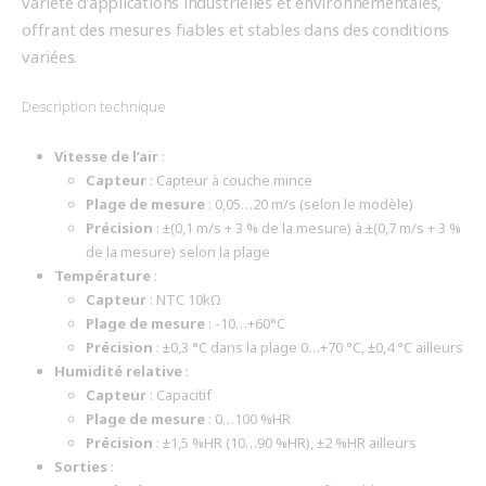
variété d’applications industrielles et environnementales,
offrant des mesures fiables et stables dans des conditions
variées.
Description technique
Vitesse de l’air
:
Capteur
: Capteur à couche mince
Plage de mesure
: 0,05…20 m/s (selon le modèle)
Précision
: ±(0,1 m/s + 3 % de la mesure) à ±(0,7 m/s + 3 %
de la mesure) selon la plage
Température
:
Capteur
: NTC 10kΩ
Plage de mesure
: -10…+60°C
Précision
: ±0,3 °C dans la plage 0…+70 °C, ±0,4 °C ailleurs
Humidité relative
:
Capteur
: Capacitif
Plage de mesure
: 0…100 %HR
Précision
: ±1,5 %HR (10…90 %HR), ±2 %HR ailleurs
Sorties
: