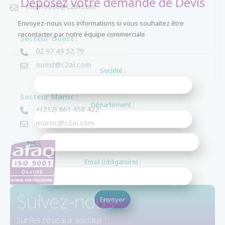
Déposez votre demande de Devis
mulhouse@c2ai.com
Envoyez-nous vos informations si vous souhaitez être
recontacter par notre équipe commerciale
Secteur Ouest :
02 97 49 52 79
ouest@c2ai.com
Société :
Secteur Maroc :
Département :
+(212) 661 458 422
maroc@c2ai.com
Tel :
Email (obligatoire) :
Suivez-nous
sur les réseaux sociaux !