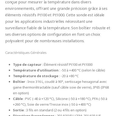
conçue pour mesurer la température dans divers
environnements, offrant une grande précision grâce à ses
éléments résistifs Pt100 et Pt1000. Cette sonde est idéale
pour les applications industrielles nécessitant une
surveillance fiable de la température. Son boîtier robuste et
ses diverses options de configuration en font un choix
polyvalent pour de nombreuses installations.
Caractéristiques Générales
Type de capteur
: Élément résistif Pt100 et Pt1000
Température d’utilisation
: -50 à +400 °C (selon le câble)
Température de stockage
: -20 à +80 °C
Boîtier
: Inox 316 L, coudé à 90°, sertissage hexagonal avec
gaine thermorétractable (sauf câble soie de verre), IP65 (IP68
en option)
Câble
: PVC (-40 à +120 °C), Silicone (-50 à +180 °C), PFA (-50 à
+260 °C), Soie de verre/Tresse inox (-50 à +400 °C)
Sortie
: 3 fils en standard (2 ou 4 fils en option)
Directives Européennes
: 2014/30/EU CEM; 2014/35/UE