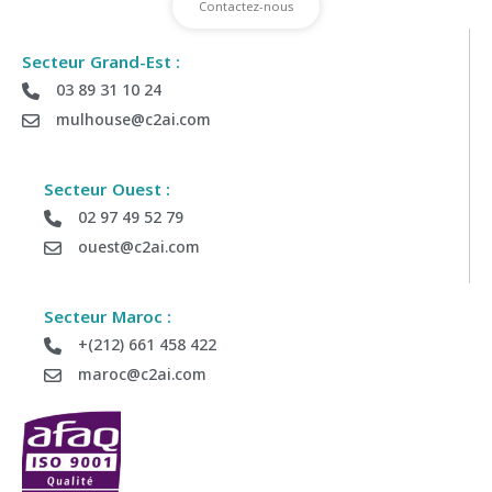
Contactez-nous
Secteur Grand-Est :
03 89 31 10 24
Déposez votre demande de Devis
mulhouse@c2ai.com
Envoyez-nous vos informations si vous souhaitez être
recontacter par notre équipe commerciale
Secteur Ouest :
02 97 49 52 79
ouest@c2ai.com
Société :
Secteur Maroc :
Département :
+(212) 661 458 422
maroc@c2ai.com
Tel :
Email (obligatoire) :