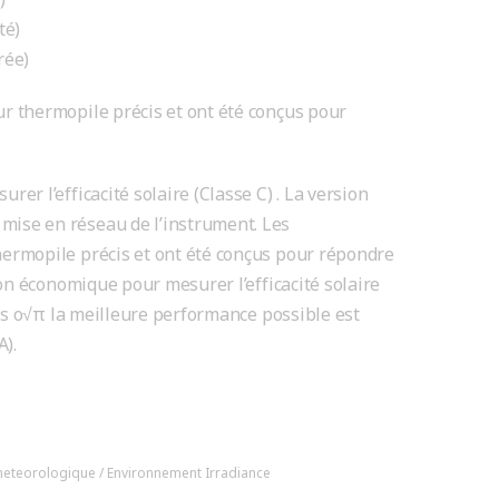
té)
rée)
r thermopile précis et ont été conçus pour
er l’efficacité solaire (Classe C) . La version
ise en réseau de l’instrument. Les
ermopile précis et ont été conçus pour répondre
ion économique pour mesurer l’efficacité solaire
ons o√π la meilleure performance possible est
A).
meteorologique / Environnement
Irradiance