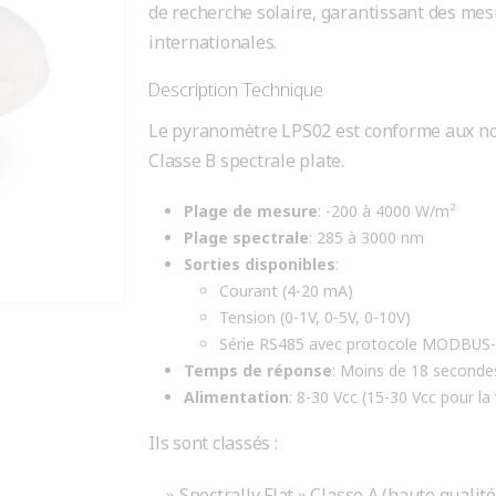
de recherche solaire, garantissant des me
internationales.
Description Technique
Le pyranomètre LPS02 est conforme aux n
Classe B spectrale plate.
Plage de mesure
: -200 à 4000 W/m²
Plage spectrale
: 285 à 3000 nm
Sorties disponibles
:
Courant (4-20 mA)
Tension (0-1V, 0-5V, 0-10V)
Série RS485 avec protocole MODBUS
Temps de réponse
: Moins de 18 seconde
Alimentation
: 8-30 Vcc (15-30 Vcc pour la
Ils sont classés :
– » Spectrally Flat » Classe A (haute qualité