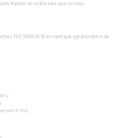
sures fiables et conformes aux normes
ormes ISO 9060:2018 en tant que pyranomètre de
-RTU
s
 version 0-10V)
)