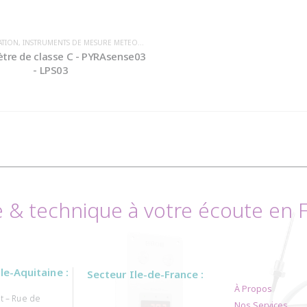
ATION
,
INSTRUMENTS DE MESURE METEOROLOGIQUE / ENVIRONNEMENT
,
IRRADIANCE
,
PARAMETRES MESURE
,
IRRADIANCE
tre de classe C - PYRAsense03
- LPS03
& technique à votre écoute en Fr
e-Aquitaine :
Secteur Ile-de-France :
À Propos
t – Rue de
Nos Services