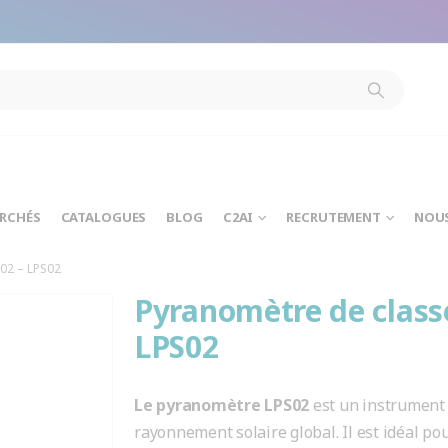
modal-check
ARCHÉS
CATALOGUES
BLOG
C2AI
RECRUTEMENT
NOU
02 – LPS02
Pyranomètre de class
LPS02
Le pyranomètre LPS02
est un instrument 
rayonnement solaire global. Il est idéal po