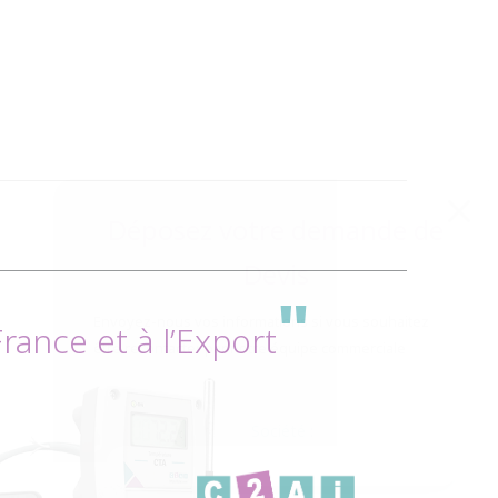
Déposez votre demande de
Devis
"
Envoyez-nous vos informations si vous souhaitez
ance et à l’Export
être recontacter par notre équipe commerciale
Société :