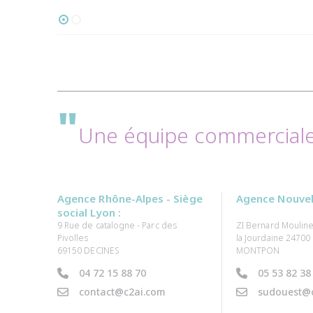
"
Une équipe commerciale 
Agence Rhône-Alpes - Siège
Agence Nouvell
social Lyon :
9 Rue de catalogne - Parc des
ZI Bernard Mouline
Pivolles
la Jourdaine 24700
69150 DECINES
MONTPON
04 72 15 88 70
05 53 82 38
contact@c2ai.com
sudouest@