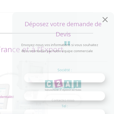
Déposez votre demande de
Devis
"
Envoyez-nous vos informations si vous souhaitez
ance et à l’Export
être recontacter par notre équipe commerciale
Société :
Département :
dentialité
Contactez-nous
Tel :