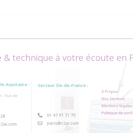
& technique à votre écoute en Fr
e-Aquitaine :
Secteur Ile-de-France :
À Propos
t – Rue de
Nos Services
Mentions légales
Politique de confi
01 47 91 71 79
 28
paris@c2ai.com
c2ai.com