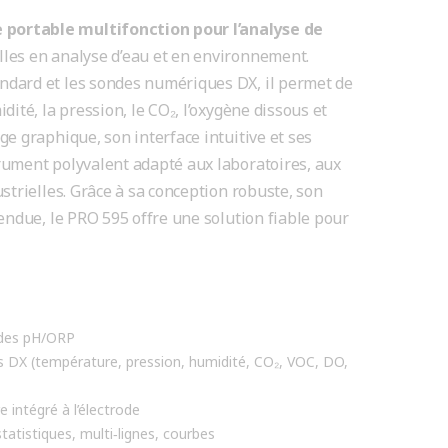
 portable multifonction pour l’analyse de
les en analyse d’eau et en environnement.
ndard et les sondes numériques DX, il permet de
dité, la pression, le CO₂, l’oxygène dissous et
ge graphique, son interface intuitive et ses
rument polyvalent adapté aux laboratoires, aux
ustrielles. Grâce à sa conception robuste, son
tendue, le PRO 595 offre une solution fiable pour
odes pH/ORP
DX (température, pression, humidité, CO₂, VOC, DO,
intégré à l’électrode
tatistiques, multi‑lignes, courbes