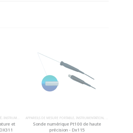
É
,
INSTRUMENTATION
APPAREILS DE MESURE PORTABLE
,
TEMPÉRATURE
,
INSTRUMENTATION
,
TEMPÉRATURE
APPAREILS 
ture et
Sonde numérique Pt100 de haute
Sondes
- DX311
précision - Dx115
absolue