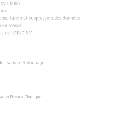
Moy / Max)
ue)
nsultation et suppression des données
e de masse
les ou USB‑C 5 V
es sans réétalonnage
ation
Physico-Chimique