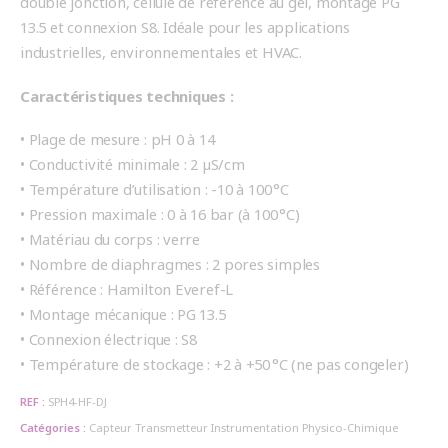
double jonction, cellule de référence au gel, montage PG
13.5 et connexion S8. Idéale pour les applications
industrielles, environnementales et HVAC.
Caractéristiques techniques :
• Plage de mesure : pH 0 à 14
• Conductivité minimale : 2 µS/cm
• Température d’utilisation : -10 à 100 °C
• Pression maximale : 0 à 16 bar (à 100 °C)
• Matériau du corps : verre
• Nombre de diaphragmes : 2 pores simples
• Référence : Hamilton Everef-L
• Montage mécanique : PG 13.5
• Connexion électrique : S8
• Température de stockage : +2 à +50 °C (ne pas congeler)
REF :
SPH4-HF-DJ
Catégories :
Capteur Transmetteur
Instrumentation
Physico-Chimique