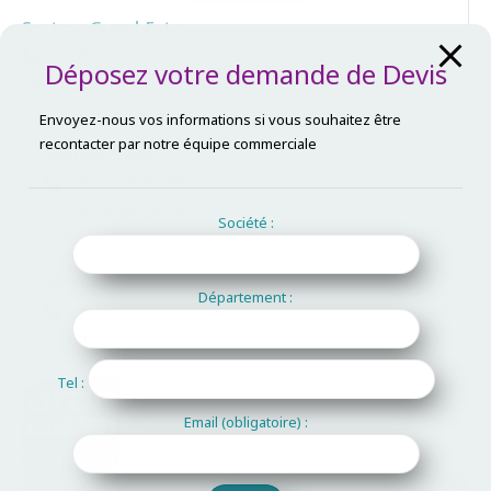
Secteur Grand-Est :
03 89 31 10 24
Déposez votre demande de Devis
mulhouse@c2ai.com
Envoyez-nous vos informations si vous souhaitez être
recontacter par notre équipe commerciale
Secteur Ouest :
02 97 49 52 79
ouest@c2ai.com
Société :
Secteur Maroc :
Département :
+(212) 661 458 422
maroc@c2ai.com
Tel :
Email (obligatoire) :