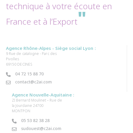
technique à votre écoute en
"
France et à l’Export
Agence Rhône-Alpes - Siège social Lyon :
9 Rue de catalogne - Parc des
Pivolles
69150 DECINES
04 72 15 88 70
contact@c2ai.com
Agence Nouvelle-Aquitaine :
ZI Bernard Moulinet – Rue de
la Jourdaine 24700
MONTPON
05 53 82 38 28
sudouest@c2ai.com