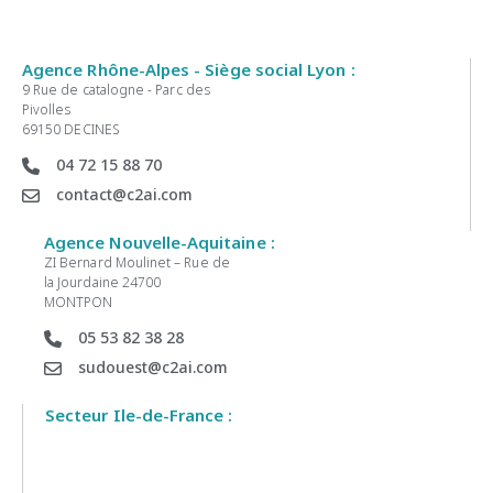
Agence Rhône-Alpes - Siège social Lyon :
9 Rue de catalogne - Parc des
Pivolles
69150 DECINES
04 72 15 88 70
contact@c2ai.com
Agence Nouvelle-Aquitaine :
ZI Bernard Moulinet – Rue de
la Jourdaine 24700
MONTPON
05 53 82 38 28
sudouest@c2ai.com
Secteur Ile-de-France :