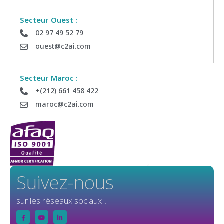
Envoyez-nous vos informations si vous souhaitez être
recontacter par notre équipe commerciale
Secteur Ouest :
02 97 49 52 79
ouest@c2ai.com
Société :
Secteur Maroc :
Département :
+(212) 661 458 422
maroc@c2ai.com
Tel :
Email (obligatoire) :
Suivez-nous
sur les réseaux sociaux !