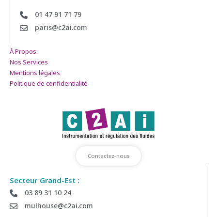
01 47 91 71 79
paris@c2ai.com
À Propos
Nos Services
Mentions légales
Politique de confidentialité
Contactez-nous
Secteur Grand-Est :
03 89 31 10 24
Déposez votre demande de Devis
mulhouse@c2ai.com