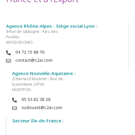
Agence Rhône-Alpes - Siège social Lyon :
9 Rue de catalogne - Parc des
Pivolles
69150 DECINES
04 72 15 88 70
contact@c2ai.com
Agence Nouvelle-Aquitaine :
ZI Bernard Moulinet – Rue de
la Jourdaine 24700
MONTPON
05 53 82 38 28
sudouest@c2ai.com
Secteur Ile-de-France :