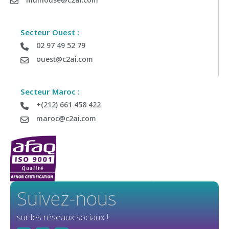
Secteur Ouest :
02 97 49 52 79
ouest@c2ai.com
Secteur Maroc :
+(212) 661 458 422
maroc@c2ai.com
Suivez-nous
sur les réseaux sociaux !