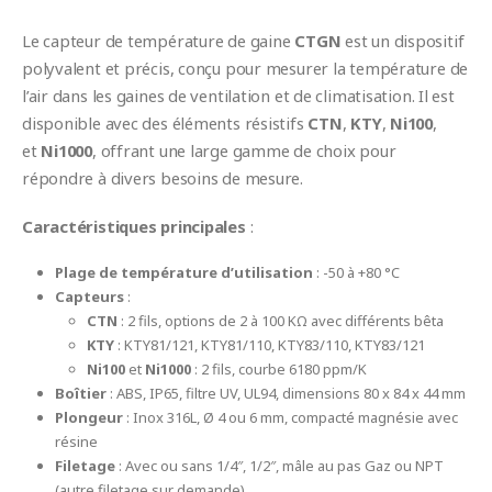
Le capteur de température de gaine
CTGN
est un dispositif
polyvalent et précis, conçu pour mesurer la température de
l’air dans les gaines de ventilation et de climatisation. Il est
disponible avec des éléments résistifs
CTN
,
KTY
,
Ni100
,
et
Ni1000
, offrant une large gamme de choix pour
répondre à divers besoins de mesure.
Caractéristiques principales
:
Plage de température d’utilisation
: -50 à +80 °C
Capteurs
:
CTN
: 2 fils, options de 2 à 100 KΩ avec différents bêta
KTY
: KTY81/121, KTY81/110, KTY83/110, KTY83/121
Ni100
et
Ni1000
: 2 fils, courbe 6180 ppm/K
Boîtier
: ABS, IP65, filtre UV, UL94, dimensions 80 x 84 x 44 mm
Plongeur
: Inox 316L, Ø 4 ou 6 mm, compacté magnésie avec
résine
Filetage
: Avec ou sans 1/4″, 1/2″, mâle au pas Gaz ou NPT
(autre filetage sur demande)