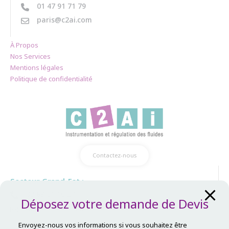
01 47 91 71 79
paris@c2ai.com
À Propos
Nos Services
Mentions légales
Politique de confidentialité
Contactez-nous
Secteur Grand-Est :
03 89 31 10 24
Déposez votre demande de Devis
mulhouse@c2ai.com
Envoyez-nous vos informations si vous souhaitez être