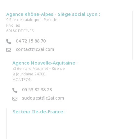
Agence Rhône-Alpes - Siège social Lyon :
9 Rue de catalogne - Parc des
Pivolles
69150 DECINES
04 72 15 88 70
contact@c2ai.com
Agence Nouvelle-Aquitaine :
ZI Bernard Moulinet – Rue de
la Jourdaine 24700
MONTPON
05 53 82 38 28
sudouest@c2ai.com
Secteur Ile-de-France :