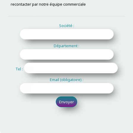
recontacter par notre équipe commerciale
Secteur Ouest :
02 97 49 52 79
ouest@c2ai.com
Société :
Secteur Maroc :
Département :
+(212) 661 458 422
maroc@c2ai.com
Tel :
Email (obligatoire) :
Suivez-nous
sur les réseaux sociaux !