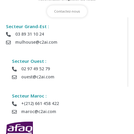
Contactez-nous
Secteur Grand-Est :
03 89 31 10 24
Déposez votre demande de Devis
mulhouse@c2ai.com
Envoyez-nous vos informations si vous souhaitez être
recontacter par notre équipe commerciale
Secteur Ouest :
02 97 49 52 79
ouest@c2ai.com
Société :
Secteur Maroc :
Département :
+(212) 661 458 422
maroc@c2ai.com
Tel :