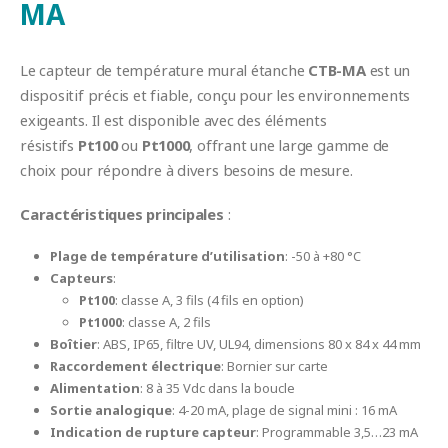
MA
Le capteur de température mural étanche
CTB-MA
est un
dispositif précis et fiable, conçu pour les environnements
exigeants. Il est disponible avec des éléments
résistifs
Pt100
ou
Pt1000
, offrant une large gamme de
choix pour répondre à divers besoins de mesure.
Caractéristiques principales
:
Plage de température d’utilisation
: -50 à +80 °C
Capteurs
:
Pt100
: classe A, 3 fils (4 fils en option)
Pt1000
: classe A, 2 fils
Boîtier
: ABS, IP65, filtre UV, UL94, dimensions 80 x 84 x 44 mm
Raccordement électrique
: Bornier sur carte
Alimentation
: 8 à 35 Vdc dans la boucle
Sortie analogique
: 4-20 mA, plage de signal mini : 16 mA
Indication de rupture capteur
: Programmable 3,5…23 mA