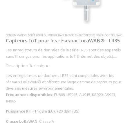
CONSOMMATION
,
DÉBIT
,
DÉBIT OU VITESSE D'AIR HVACR
,
ENREGISTREURS / DATALOGGERS
,
GAZ
,
HUMI
Capteurs IoT pour les réseaux LoraWAN® - LR35
Les enregistreurs de données de la série LR35 sont des appareils
sans fil conçus pour les applications IoT (Internet des objets).
Utilisant la technologie LoRaWAN®, ces enregistreurs permettent la
Description Technique
transmission de données sur de longues distances avec une
consommation d'énergie extrêmement faible, ce qui les rend
Les enregistreurs de données LR35 sont compatibles avec les
idéaux pour une utilisation prolongée sur batterie.
réseaux LoRaWAN® et offrent une large gamme de capteurs pour
diverses mesures environnementales.
Fréquences disponibles
: EU868, US915, AU915, KR920, AS923,
IN865
Puissance RF
: +14 dBm (EU), +20 dBm (US)
Classe LoRaWAN
: Classe A