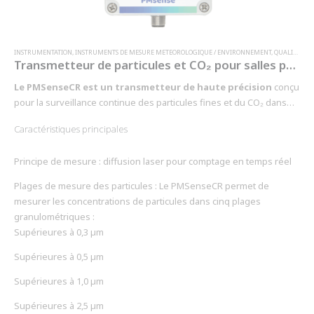
INSTRUMENTATION
,
INSTRUMENTS DE MESURE METEOROLOGIQUE / ENVIRONNEMENT
,
QUALITÉ DE L'AIR (CO2, CO, COV, PARTICULES, PM …)
Transmetteur de particules et CO₂ pour salles propres - PMSenseCR
Le PMSenseCR est un transmetteur de haute précision
conçu
pour la surveillance continue des particules fines et du CO₂ dans
les environnements contrôlés tels que les salles blanches, les
Caractéristiques principales
laboratoires pharmaceutiques et les établissements de santé.
Conforme à la norme ISO 14644, il garantit une maîtrise rigoureuse
Principe de mesure : diffusion laser pour comptage en temps réel
de la contamination particulaire, essentielle pour les secteurs
exigeants en
qualité d’air
.
Plages de mesure des particules : Le PMSenseCR permet de
mesurer les concentrations de particules dans cinq plages
granulométriques :
Supérieures à 0,3 µm
Supérieures à 0,5 µm
Supérieures à 1,0 µm
Supérieures à 2,5 µm