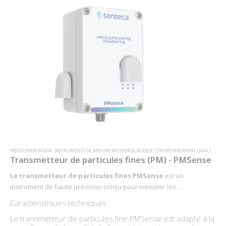
INSTRUMENTATION
,
INSTRUMENTS DE MESURE METEOROLOGIQUE / ENVIRONNEMENT
,
QUALITÉ DE L'AIR (CO2, CO, COV, PARTICULES, PM …)
Transmetteur de particules fines (PM) - PMSense
Le transmetteur de particules fines PMSense
est un
instrument de haute précision conçu pour mesurer les
concentrations de particules PM1.0, PM2.5 et PM10 dans l'air.
Caractéristiques techniques :
Utilisant le principe de diffusion laser, ce transmetteur de particules
Le transmetteur de particules fine PMSense est adapté à la
est idéal pour les applications de surveillance de la qualité de l'air