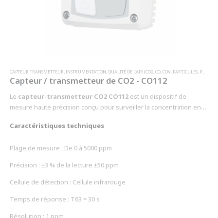
CAPTEUR TRANSMETTEUR
,
INSTRUMENTATION
,
QUALITÉ DE L'AIR (CO2, CO, COV, PARTICULES, PM …)
Capteur / transmetteur de CO2 - CO112
Le
capteur-transmetteur CO2 CO112
est un dispositif de
mesure haute précision conçu pour surveiller la concentration en
dioxyde de carbone dans l'air. Il permet un contrôle efficace des
Caractéristiques techniques
environnements industriels, tertiaires et résidentiels grâce à sa
technologie avancée et ses multiples options de configuration.
Plage de mesure : De 0 à 5000 ppm
Facile à installer et à utiliser, il constitue une solution fiable pour
optimiser la qualité de l'air et assurer la sécurité des processus.
Précision : ±3 % de la lecture ±50 ppm
Cellule de détection : Cellule infrarouge
Temps de réponse : T63 = 30 s
Résolution : 1 ppm