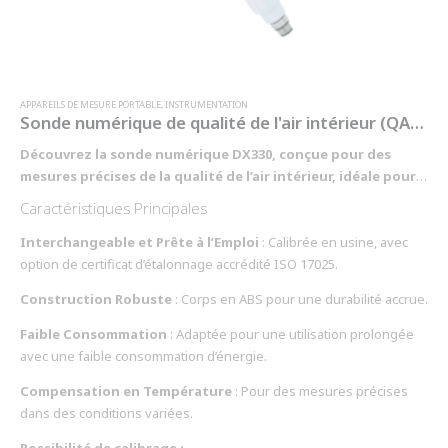
APPAREILS DE MESURE PORTABLE
,
INSTRUMENTATION
Sonde numérique de qualité de l'air intérieur (QAI) - DX330
Découvrez la sonde numérique DX330, conçue pour des
mesures précises de la qualité de l’air intérieur, idéale pour
les appareils de mesure portables PROD01/PROD05
et
Caractéristiques Principales
PRO921/PRO925.
La sonde DX330
est parfaite pour le monitoring
de l’efficacité énergétique, le contrôle des paramètres aérauliques,
Interchangeable et Prête à l’Emploi
: Calibrée en usine, avec
et bien plus encore. Sa construction robuste et sa faible
option de certificat d’étalonnage accrédité ISO 17025.
consommation en font un outil fiable et durable.
Construction Robuste
: Corps en ABS pour une durabilité accrue.
Faible Consommation
: Adaptée pour une utilisation prolongée
avec une faible consommation d’énergie.
Compensation en Température
: Pour des mesures précises
dans des conditions variées.