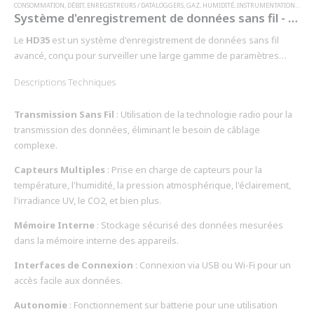
CONSOMMATION
,
DÉBIT
,
ENREGISTREURS / DATALOGGERS
,
GAZ
,
HUMIDITÉ
,
INSTRUMENTATION
,
INST
Système d'enregistrement de données sans fil - HD35
Le
HD35
est un système d'enregistrement de données sans fil
avancé, conçu pour surveiller une large gamme de paramètres
environnementaux. Grâce à sa technologie de transmission radio, il
Descriptions Techniques
permet une collecte de données fiable et continue dans divers
domaines d'application, tels que la météorologie, l'agriculture, les
Transmission Sans Fil
: Utilisation de la technologie radio pour la
laboratoires pharmaceutiques, et bien plus encore.
transmission des données, éliminant le besoin de câblage
complexe.
Capteurs Multiples
: Prise en charge de capteurs pour la
température, l'humidité, la pression atmosphérique, l'éclairement,
l'irradiance UV, le CO2, et bien plus.
Mémoire Interne
: Stockage sécurisé des données mesurées
dans la mémoire interne des appareils.
Interfaces de Connexion
: Connexion via USB ou Wi-Fi pour un
accès facile aux données.
Autonomie
: Fonctionnement sur batterie pour une utilisation