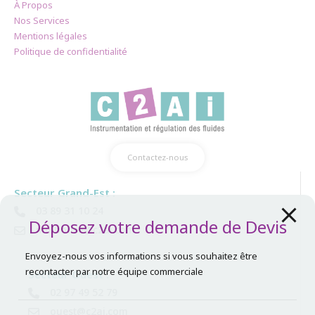
À Propos
Nos Services
Mentions légales
Politique de confidentialité
Contactez-nous
Secteur Grand-Est :
03 89 31 10 24
Déposez votre demande de Devis
mulhouse@c2ai.com
Envoyez-nous vos informations si vous souhaitez être
recontacter par notre équipe commerciale
Secteur Ouest :
02 97 49 52 79
ouest@c2ai.com