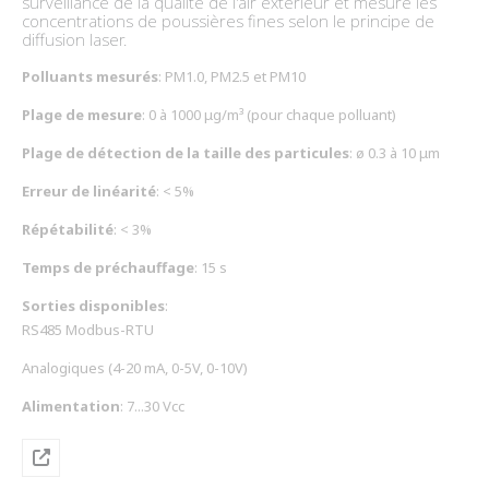
surveillance de la qualité de l'air extérieur et mesure les
extérieur, garantissant des mesures fiables et conformes aux
concentrations de poussières fines selon le principe de
normes internationales.
diffusion laser.
Polluants mesurés
: PM1.0, PM2.5 et PM10
Plage de mesure
: 0 à 1000 μg/m³ (pour chaque polluant)
Plage de détection de la taille des particules
: ø 0.3 à 10 μm
Erreur de linéarité
: < 5%
Répétabilité
: < 3%
Temps de préchauffage
: 15 s
Sorties disponibles
:
RS485 Modbus-RTU
Analogiques (4-20 mA, 0-5V, 0-10V)
Alimentation
: 7...30 Vcc