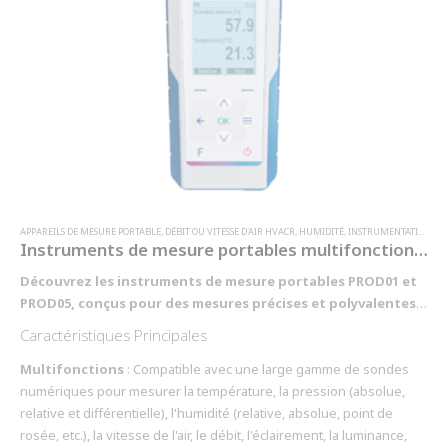
APPAREILS DE MESURE PORTABLE
,
DÉBIT OU VITESSE D'AIR HVACR
,
HUMIDITÉ
,
INSTRUMENTATION
,
IR
Instruments de mesure portables multifonctions pour sondes numériques série Dx - PROD01 / PROD05
Découvrez les instruments de mesure portables PROD01 et
PROD05, conçus pour des mesures précises et polyvalentes
avec des sondes numériques, idéaux pour les applications
Caractéristiques Principales
professionnelles.
Les instruments PROD01 et PROD05
sont
parfaits pour des mesures de haute précision dans divers
Multifonctions
: Compatible avec une large gamme de sondes
environnements. Leur construction robuste et leurs fonctionnalités
numériques pour mesurer la température, la pression (absolue,
avancées en font des outils fiables et durables.
relative et différentielle), l'humidité (relative, absolue, point de
rosée, etc.), la vitesse de l'air, le débit, l'éclairement, la luminance,