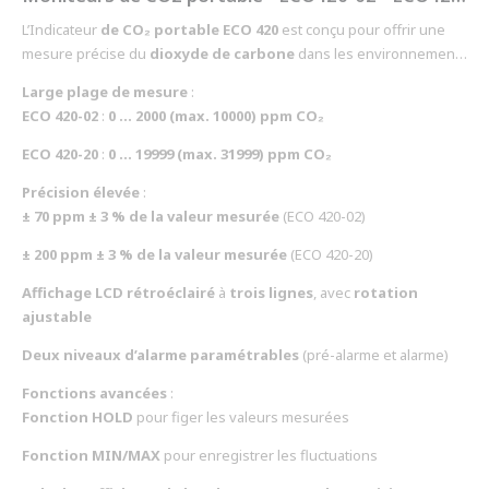
L’Indicateur
de CO₂ portable ECO 420
est conçu pour offrir une
mesure précise du
dioxyde de carbone
dans les environnements
industriels, agricoles et de recherche. Grâce à sa
technologie de
Large plage de mesure
:
mesure optique NDIR
, son
affichage LCD rétroéclairé
et son
ECO 420-02
:
0 ... 2000 (max. 10000) ppm CO₂
autonomie de 24 heures
, il permet un suivi efficace de la qualité
de l’air et une gestion optimisée des espaces confinés. Compact et
ECO 420-20
:
0 ... 19999 (max. 31999) ppm CO₂
robuste, il constitue une solution idéale pour le contrôle des
Précision élevée
:
processus et du conditionnement d’air.
Caractéristiques
± 70 ppm ± 3 % de la valeur mesurée
(ECO 420-02)
principales
± 200 ppm ± 3 % de la valeur mesurée
(ECO 420-20)
Affichage LCD rétroéclairé
à
trois lignes
, avec
rotation
ajustable
Deux niveaux d’alarme paramétrables
(pré-alarme et alarme)
Fonctions avancées
:
Fonction HOLD
pour figer les valeurs mesurées
Fonction MIN/MAX
pour enregistrer les fluctuations