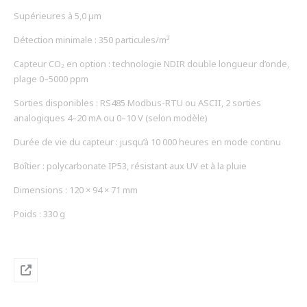
Supérieures à 5,0 µm
Détection minimale : 350 particules/m³
Capteur CO₂ en option : technologie NDIR double longueur d’onde,
plage 0–5000 ppm
Sorties disponibles : RS485 Modbus-RTU ou ASCII, 2 sorties
analogiques 4–20 mA ou 0–10 V (selon modèle)
Durée de vie du capteur : jusqu’à 10 000 heures en mode continu
Boîtier : polycarbonate IP53, résistant aux UV et à la pluie
Dimensions : 120 × 94 × 71 mm
Poids : 330 g