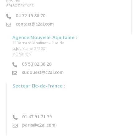
Pivolles
69150 DECINES
04 72 15 88 70
contact@c2ai.com
Agence Nouvelle-Aquitaine :
ZI Bernard Moulinet – Rue de
la Jourdaine 24700
MONTPON
05 53 82 38 28
sudouest@c2ai.com
Secteur Ile-de-France :
01 47 91 71 79
paris@c2ai.com