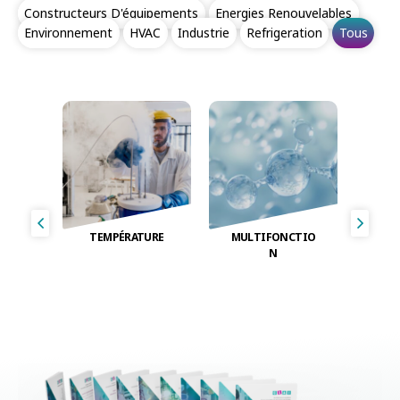
Constructeurs D'équipements
Energies Renouvelables
Environnement
HVAC
Industrie
Refrigeration
Tous
TEMPÉRATURE
MULTIFONCTIO
N
É