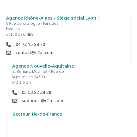
Agence Rhône-Alpes - Siège social Lyon :
9 Rue de catalogne - Parc des
Pivolles
69150 DECINES
04 72 15 88 70
contact@c2ai.com
Agence Nouvelle-Aquitaine :
ZI Bernard Moulinet – Rue de
la Jourdaine 24700
MONTPON
05 53 82 38 28
sudouest@c2ai.com
Secteur Ile-de-France :