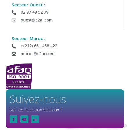
recontacter par notre équipe commerciale
Secteur Ouest :
02 97 49 52 79
ouest@c2ai.com
Société :
Secteur Maroc :
Département :
+(212) 661 458 422
maroc@c2ai.com
Tel :
Email (obligatoire) :
Suivez-nous
sur les réseaux sociaux !