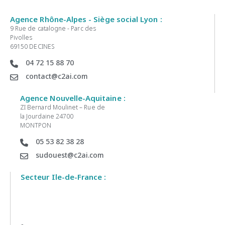
Agence Rhône-Alpes - Siège social Lyon :
9 Rue de catalogne - Parc des
Pivolles
69150 DECINES
04 72 15 88 70
contact@c2ai.com
Agence Nouvelle-Aquitaine :
ZI Bernard Moulinet – Rue de
la Jourdaine 24700
MONTPON
05 53 82 38 28
sudouest@c2ai.com
Secteur Ile-de-France :