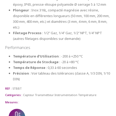
époxy, IP65, presse-étoupe polyamide Ø serrage 5 à 12 mm
Plongeur
: Inox 316L, compacté magnésie avec résine,
disponible en différentes longueurs (50 mm, 100 mm, 200 mm,
300 mm, 400 mm, etc.) et diamètres (3 mm, 4 mm, 6 mm, 8 mm,
etc.)
Filetage Process
: 1/2″ Gaz, 1/4″ Gaz, 1/2″ NPT, 1/4″ NPT
(autres filetages disponibles sur demande)
Performances
Température d’Utilisation
: -200 à +250 °C
Température de Stockage
: -20 à +80 °C
Temps de Réponse
: 0,33 à 60 secondes
Précision
: Voir tableau des tolérances (classe A, 1/3 DIN, 1/10
DIN)
REF :
STBBT
Catégories :
Capteur Transmetteur
Instrumentation
Température
Mesures :