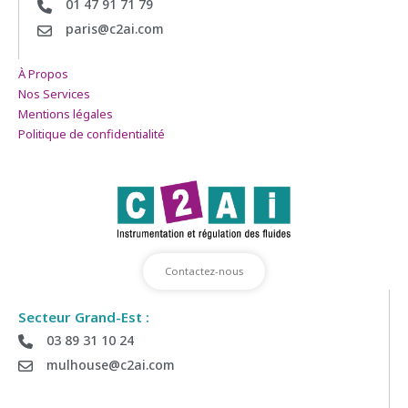
01 47 91 71 79
paris@c2ai.com
À Propos
Nos Services
Mentions légales
Politique de confidentialité
Contactez-nous
Secteur Grand-Est :
03 89 31 10 24
Déposez votre demande de Devis
mulhouse@c2ai.com
Envoyez-nous vos informations si vous souhaitez être