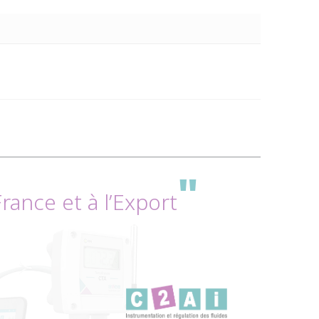
Déposez votre demande de
Devis
"
Envoyez-nous vos informations si vous souhaitez
ance et à l’Export
être recontacter par notre équipe commerciale
Société :
Département :