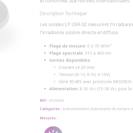
et conformes aux normes internationales.
Description Technique
Les sondes LP UVA 02 mesurent l’irradiance
l’irradiance solaire directe et diffuse.
Plage de mesure
: 0 à 70 W/m²
Plage spectrale
: 315 à 400 nm
Sorties disponibles
:
Courant (4-20 mA)
Tension (0-1V, 0-5V, 0-10V)
Série RS485 avec protocole MODBUS
Alimentation
: 8-30 Vcc (15-30 Vcc pour la
REF :
LPUVA02
Catégories :
Instrumentation
Instruments de mesure 
Mesures :