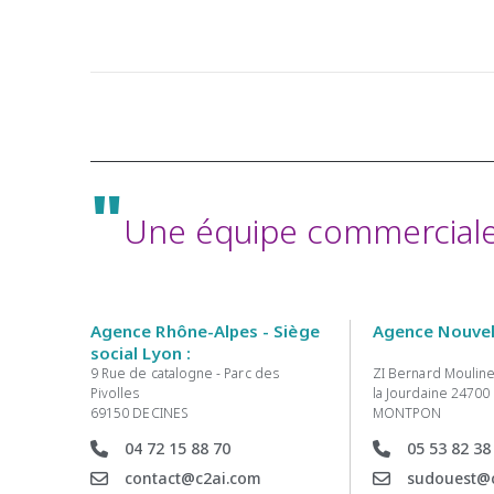
"
Une équipe commerciale 
Agence Rhône-Alpes - Siège
Agence Nouvell
social Lyon :
9 Rue de catalogne - Parc des
ZI Bernard Mouline
Pivolles
la Jourdaine 24700
69150 DECINES
MONTPON
04 72 15 88 70
05 53 82 38
contact@c2ai.com
sudouest@