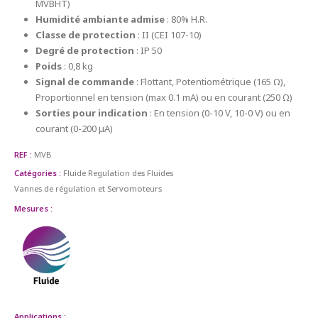
MVBHT)
Humidité ambiante admise
: 80% H.R.
Classe de protection
: II (CEI 107-10)
Degré de protection
: IP 50
Poids
: 0,8 kg
Signal de commande
: Flottant, Potentiométrique (165 Ω),
Proportionnel en tension (max 0.1 mA) ou en courant (250 Ω)
Sorties pour indication
: En tension (0-10 V, 10-0 V) ou en
courant (0-200 μA)
REF :
MVB
Catégories :
Fluide
Regulation des Fluides
Vannes de régulation et Servomoteurs
Mesures :
Applications :