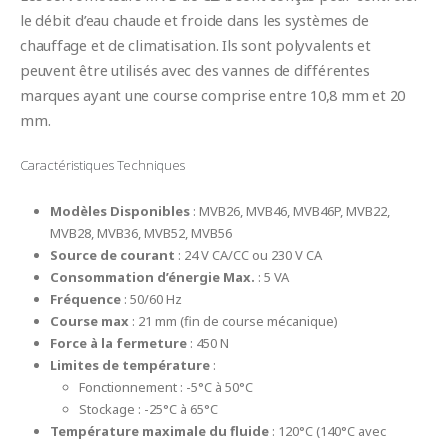
le débit d’eau chaude et froide dans les systèmes de
chauffage et de climatisation. Ils sont polyvalents et
peuvent être utilisés avec des vannes de différentes
marques ayant une course comprise entre 10,8 mm et 20
mm.
Caractéristiques Techniques
Modèles Disponibles
: MVB26, MVB46, MVB46P, MVB22,
MVB28, MVB36, MVB52, MVB56
Source de courant
: 24 V CA/CC ou 230 V CA
Consommation d’énergie Max.
: 5 VA
Fréquence
: 50/60 Hz
Course max
: 21 mm (fin de course mécanique)
Force à la fermeture
: 450 N
Limites de température
:
Fonctionnement : -5°C à 50°C
Stockage : -25°C à 65°C
Température maximale du fluide
: 120°C (140°C avec