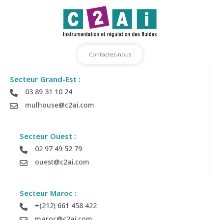
Contactez-nous
Secteur Grand-Est :
03 89 31 10 24
Déposez votre demande de Devis
mulhouse@c2ai.com
Envoyez-nous vos informations si vous souhaitez être
recontacter par notre équipe commerciale
Secteur Ouest :
02 97 49 52 79
ouest@c2ai.com
Société :
Secteur Maroc :
Département :
+(212) 661 458 422
maroc@c2ai.com