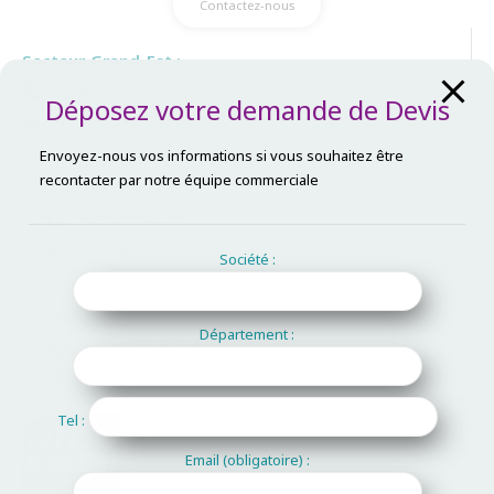
Contactez-nous
Secteur Grand-Est :
03 89 31 10 24
Déposez votre demande de Devis
mulhouse@c2ai.com
Envoyez-nous vos informations si vous souhaitez être
recontacter par notre équipe commerciale
Secteur Ouest :
02 97 49 52 79
ouest@c2ai.com
Société :
Secteur Maroc :
Département :
+(212) 661 458 422
maroc@c2ai.com
Tel :
Email (obligatoire) :