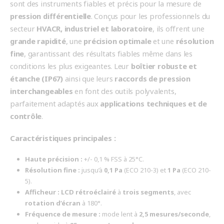
sont des instruments fiables et précis pour la mesure de
pression différentielle
. Conçus pour les professionnels du
secteur
HVACR, industriel et laboratoire
, ils offrent une
grande rapidité
, une
précision optimale
et une
résolution
fine
, garantissant des résultats fiables même dans les
conditions les plus exigeantes. Leur
boîtier robuste et
étanche (IP67)
ainsi que leurs
raccords de pression
interchangeables
en font des outils polyvalents,
parfaitement adaptés aux
applications techniques et de
contrôle
.
Caractéristiques principales :
Haute précision :
+/- 0,1 % FSS à 25°C.
Résolution fine :
jusqu’à
0,1 Pa
(ECO 210-3) et
1 Pa
(ECO 210-
5).
Afficheur : LCD rétroéclairé
à
trois segments
, avec
rotation d’écran
à 180°.
Fréquence de mesure :
mode lent à
2,5 mesures/seconde
,