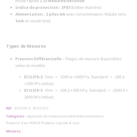
mode rapide à
25 mesures/seconde
.
Indice de protection :
IP67
(boîtier étanche).
Alimentation :
2 piles AA
avec consommation réduite (env.
1mA
en mode lent).
Types de Mesures
Pression Différentielle
– Plages de mesure disponibles
selon le modèle :
ECO210-3
: Fine -> -2000 à +2000 Pa, Standard -> -200 à
+200 hPa (mbar).
ECO210-5
: Fine -> -200 à +200 hPa, Standard -> -2000 à +
2000 hPa (mbar).
REF :
ECO210-3 - ECO210-5
Catégories :
Appareils de mesure portable
Instrumentation
Pression d'air HVACR
Pression Liquide & Gaz
Mesures :