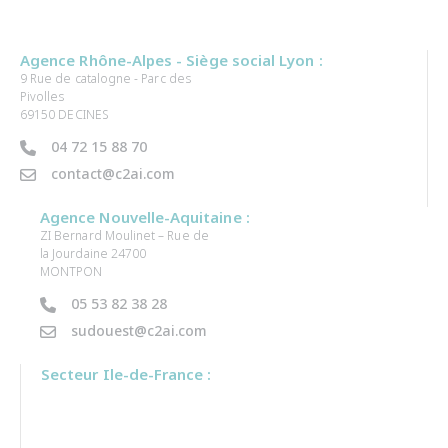
Agence Rhône-Alpes - Siège social Lyon :
9 Rue de catalogne - Parc des
Pivolles
69150 DECINES
04 72 15 88 70
contact@c2ai.com
Agence Nouvelle-Aquitaine :
ZI Bernard Moulinet – Rue de
la Jourdaine 24700
MONTPON
05 53 82 38 28
sudouest@c2ai.com
Secteur Ile-de-France :