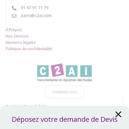
01 47 91 71 79
paris@c2ai.com
À Propos
Nos Services
Mentions légales
Politique de confidentialité
Contactez-nous
Secteur Grand-Est :
03 89 31 10 24
Déposez votre demande de Devis
mulhouse@c2ai.com