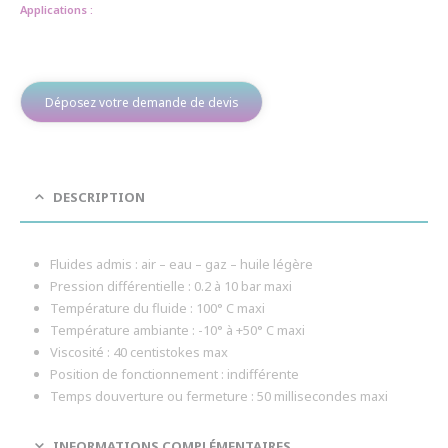
Applications :
Déposez votre demande de devis
DESCRIPTION
Fluides admis : air – eau – gaz – huile légère
Pression différentielle : 0.2 à 10 bar maxi
Température du fluide : 100° C maxi
Température ambiante : -10° à +50° C maxi
Viscosité : 40 centistokes max
Position de fonctionnement : indifférente
Temps douverture ou fermeture : 50 millisecondes maxi
INFORMATIONS COMPLÉMENTAIRES