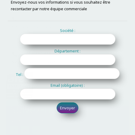
Envoyez-nous vos informations si vous souhaitez être
recontacter par notre équipe commerciale
Secteur Ouest :
02 97 49 52 79
ouest@c2ai.com
Société :
Secteur Maroc :
Département :
+(212) 661 458 422
maroc@c2ai.com
Tel :
Email (obligatoire) :
Suivez-nous
sur les réseaux sociaux !