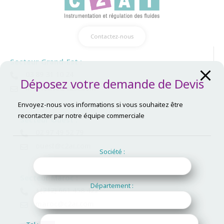
Contactez-nous
Secteur Grand-Est :
03 89 31 10 24
Déposez votre demande de Devis
mulhouse@c2ai.com
Envoyez-nous vos informations si vous souhaitez être
recontacter par notre équipe commerciale
Secteur Ouest :
02 97 49 52 79
ouest@c2ai.com
Société :
Secteur Maroc :
Département :
+(212) 661 458 422
maroc@c2ai.com