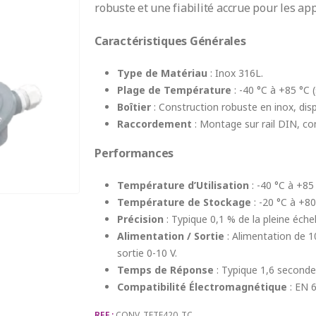
robuste et une fiabilité accrue pour les app
Caractéristiques Générales
Type de Matériau
: Inox 316L.
Plage de Température
: -40 °C à +85 °C (
Boîtier
: Construction robuste en inox, disp
Raccordement
: Montage sur rail DIN, con
Performances
Température d’Utilisation
: -40 °C à +85 
Température de Stockage
: -20 °C à +80
Précision
: Typique 0,1 % de la pleine échel
Alimentation / Sortie
: Alimentation de 1
sortie 0-10 V.
Temps de Réponse
: Typique 1,6 seconde
Compatibilité Électromagnétique
: EN 
REF :
CONV_TETE420_TC