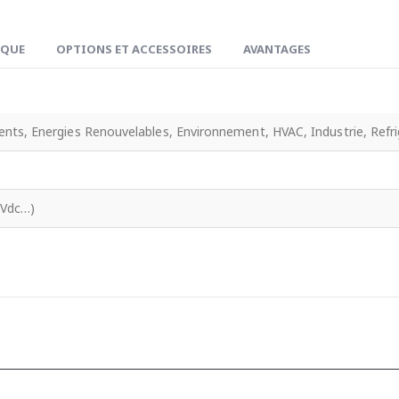
IQUE
OPTIONS ET ACCESSOIRES
AVANTAGES
nts, Energies Renouvelables, Environnement, HVAC, Industrie, Refri
0Vdc…)