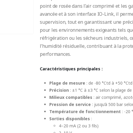
point de rosée dans l’air comprimé et les ga
avancée et à son interface IO-Link, il perm
supervision, tout en garantissant une préci
pour les environnements exigeants tels que 
réfrigération ou les sécheurs industriels, 
l’humidité résiduelle, contribuant à la pro
performances.
Caractéristiques principales :
Plage de mesure
: de -80 °Ctd à +50 °Ct
Précision
: ±1 °C à ±3 °C selon la plage d
Milieux compatibles
: air comprimé, azot
Pression de service
: jusqu’à 500 bar selo
Température de fonctionnement
: -20 
Sorties disponibles
:
4–20 mA (2 ou 3 fils)
2–10 V