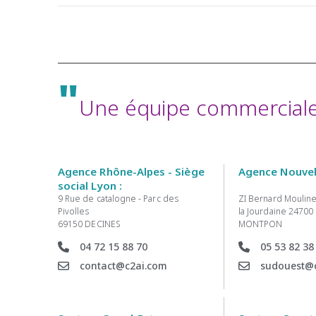
"
Une équipe commerciale 
Agence Rhône-Alpes - Siège
Agence Nouvell
social Lyon :
9 Rue de catalogne - Parc des
ZI Bernard Mouline
Pivolles
la Jourdaine 24700
69150 DECINES
MONTPON
04 72 15 88 70
05 53 82 38
contact@c2ai.com
sudouest@