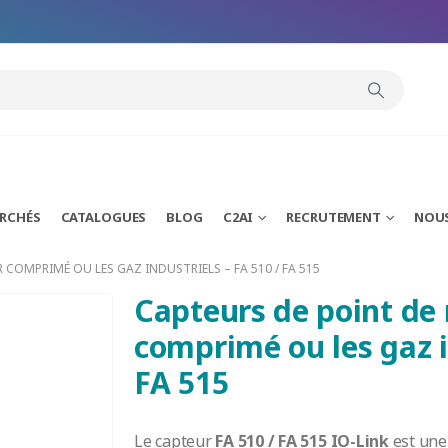
modal-check
ARCHÉS
CATALOGUES
BLOG
C2AI
RECRUTEMENT
NOU
 COMPRIMÉ OU LES GAZ INDUSTRIELS – FA 510 / FA 515
Capteurs de point de r
comprimé ou les gaz i
FA 515
Le capteur
FA 510 / FA 515 IO-Link
est une