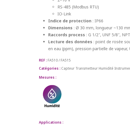
RS-485 (Modbus RTU)
IO-Link
Indice de protection
: IP66
Dimensions
: Ø 30 mm, longueur ~130 m
Raccords process
: G 1/2″, UNF 5/8″, NPT
Lecture des données
: point de rosée so
en eau (ppm), pression partielle de vapeur
REF :
FA510 / FA515
Catégories :
Capteur Transmetteur
Humidité
Instrume
Mesures :
Applications :