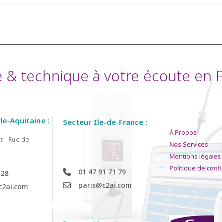
& technique à votre écoute en Fr
e-Aquitaine :
Secteur Ile-de-France :
À Propos
t – Rue de
Nos Services
Mentions légales
Politique de confi
01 47 91 71 79
 28
paris@c2ai.com
c2ai.com