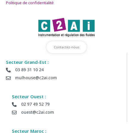
Politique de confidentialité
Contactez-nous
Secteur Grand-Est :
03 89 31 10 24
Déposez votre demande de Devis
mulhouse@c2ai.com
Envoyez-nous vos informations si vous souhaitez être
recontacter par notre équipe commerciale
Secteur Ouest :
02 97 49 52 79
ouest@c2ai.com
Société :
Secteur Maroc :