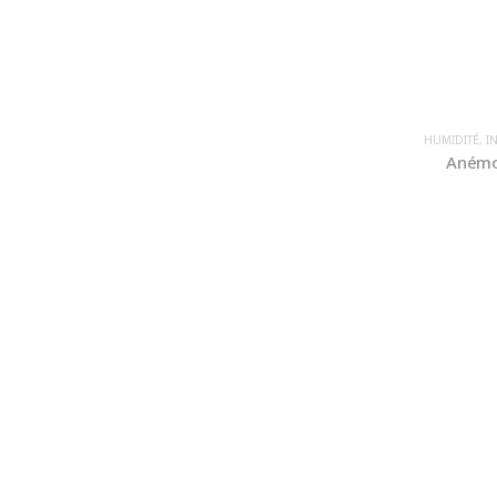
HUMIDITÉ
,
I
Anémo