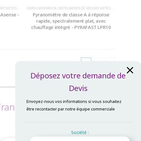
E / ENVIRONNEMENT
INSTRUMENTATION
,
INSTRUMENTS DE MESURE METEOROLOGIQUE / ENVIRONNEMENT
,
IRRADIANCE
,
PARAMETRES MESURE
RAsense -
Pyranomètre de classe A à réponse
rapide, spectralement plat, avec
chauffage intégré - PYRAFAST LPR10
1
2
Déposez votre demande de
Devis
"
Envoyez-nous vos informations si vous souhaitez
ance et à l’Export
être recontacter par notre équipe commerciale
Société :