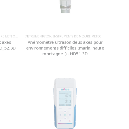
E / ENVIRONNEMENT
SSION BAROMÉTRIQUE
INSTRUMENTATION
,
STATION MÉTÉO
,
INSTRUMENTS DE MESURE METEOROLOGIQUE / ENVIRONNEMENT
,
TEMPÉRATURE
,
IRRADIANCE
,
VITESSE OU DIRECTION DU VENT
,
PLUVIOMÉTRIE
,
PRESSION BAR
 axes
Anémomètre ultrason deux axes pour
HD_52.3D
environnements difficiles (marin, haute
montagne..) - HD51.3D