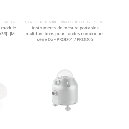
E / ENVIRONNEMENT
ITÉ
,
INSTRUMENTATION
APPAREILS DE MESURE PORTABLE
,
IRRADIANCE
,
NIVEAU
,
IRRADIANCE
,
PLUVIOMÉTRIE
,
DÉBIT OU VITESSE D'AIR HVACR
,
PLUVIOMÉTRIE
,
PRESSION BAROMÉTRIQUE
,
STATION MÉTÉO
,
HUMID
c module
Instruments de mesure portables
D33[L]M-
multifonctions pour sondes numériques
série Dx - PROD01 / PROD05