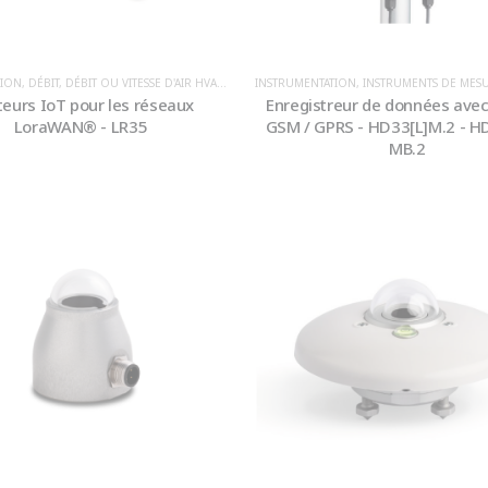
ION
,
DÉBIT
,
DÉBIT OU VITESSE D'AIR HVACR
,
ENREGISTREURS / DATALOGGERS
INSTRUMENTATION
,
INSTRUMENTS DE MESURE METEOROLOGIQU
,
GAZ
,
HUMID
eurs IoT pour les réseaux
Enregistreur de données ave
LoraWAN® - LR35
GSM / GPRS - HD33[L]M.2 - H
MB.2