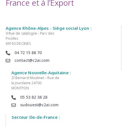
France et à l’Export
Agence Rhône-Alpes - Siège social Lyon :
9 Rue de catalogne - Parc des
Pivolles
69150 DECINES
04 72 15 88 70
contact@c2ai.com
Agence Nouvelle-Aquitaine :
ZI Bernard Moulinet – Rue de
la Jourdaine 24700
MONTPON
05 53 82 38 28
sudouest@c2ai.com
Secteur Ile-de-France :