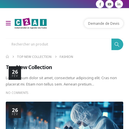
Demande de Devis
TOP NEW COLLECTION
FASHION
Top New Collection
26
FÉV
Lorem ipsum dolor sit amet, consectetur adipiscing elit. Cras non
placerat mi. Etiam non tellus sem. Aenean pretium...
NO COMMENTS
26
FÉV