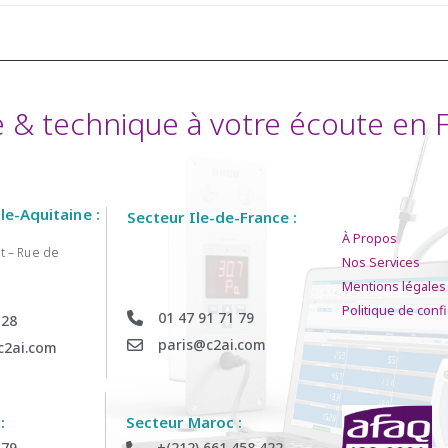
& technique à votre écoute en Fr
e-Aquitaine :
Secteur Ile-de-France :
À Propos
t – Rue de
Nos Services
Mentions légales
Politique de confi
01 47 91 71 79
 28
paris@c2ai.com
c2ai.com
:
Secteur Maroc :
 79
+(212) 661 458 422