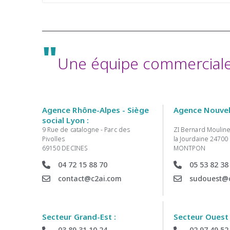
"
Une équipe commerciale 
Agence Rhône-Alpes - Siège
Agence Nouvell
social Lyon :
9 Rue de catalogne - Parc des
ZI Bernard Mouline
Pivolles
la Jourdaine 24700
69150 DECINES
MONTPON
04 72 15 88 70
05 53 82 38
contact@c2ai.com
sudouest@
Secteur Grand-Est :
Secteur Ouest 
03 89 31 10 24
02 97 49 52