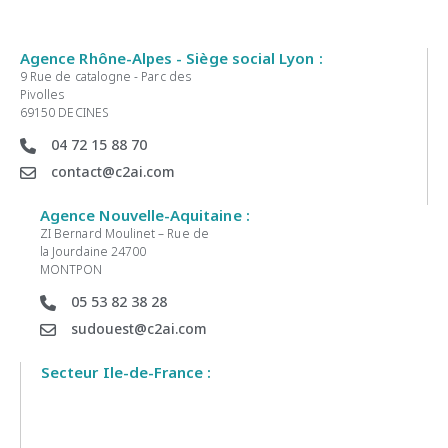
Agence Rhône-Alpes - Siège social Lyon :
9 Rue de catalogne - Parc des
Pivolles
69150 DECINES
04 72 15 88 70
contact@c2ai.com
Agence Nouvelle-Aquitaine :
ZI Bernard Moulinet – Rue de
la Jourdaine 24700
MONTPON
05 53 82 38 28
sudouest@c2ai.com
Secteur Ile-de-France :