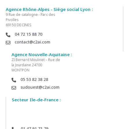
Agence Rhône-Alpes - Siège social Lyon :
9 Rue de catalogne - Parc des
Pivolles
69150 DECINES
04 72 15 88 70
contact@c2ai.com
Agence Nouvelle-Aquitaine :
ZI Bernard Moulinet – Rue de
la Jourdaine 24700
MONTPON
05 53 82 38 28
sudouest@c2ai.com
Secteur Ile-de-France :
01 47 91 71 79