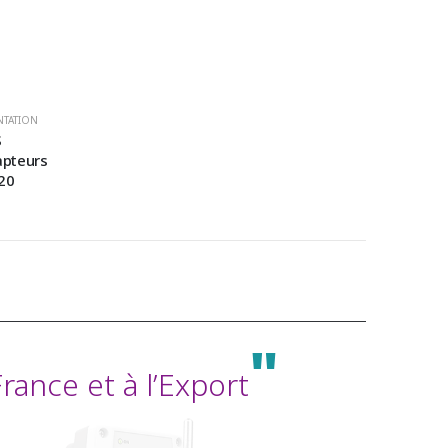
NTATION
S
pteurs
20
Déposez votre demande de
Devis
"
Envoyez-nous vos informations si vous souhaitez
ance et à l’Export
être recontacter par notre équipe commerciale