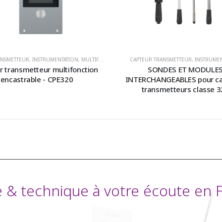
ANSMETTEUR
 D'AIR HVACR
,
INSTRUMENTATION
,
MULTIFONCTION
,
PRESSION D'AIR HVACR
CAPTEUR TRANSMETTEUR
,
INSTRUME
r transmetteur multifonction
SONDES ET MODULE
encastrable - CPE320
INTERCHANGEABLES pour ca
transmetteurs classe 3
& technique à votre écoute en Fr