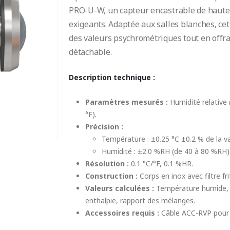
PRO-U-W, un capteur encastrable de haute
exigeants. Adaptée aux salles blanches, ce
des valeurs psychrométriques tout en offran
détachable.
Description technique :
Paramètres mesurés :
Humidité relative 
°F).
Précision :
Température : ±0.25 °C ±0.2 % de la v
Humidité : ±2.0 %RH (de 40 à 80 %RH)
Résolution :
0.1 °C/°F, 0.1 %HR.
Construction :
Corps en inox avec filtre f
Valeurs calculées :
Température humide, p
enthalpie, rapport des mélanges.
Accessoires requis :
Câble ACC-RVP pour 