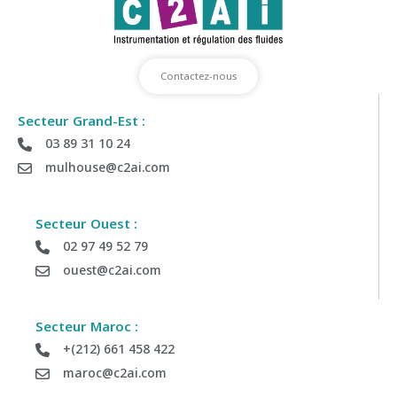
Contactez-nous
Secteur Grand-Est :
03 89 31 10 24
Déposez votre demande de Devis
mulhouse@c2ai.com
Envoyez-nous vos informations si vous souhaitez être
recontacter par notre équipe commerciale
Secteur Ouest :
02 97 49 52 79
ouest@c2ai.com
Société :
Secteur Maroc :
Département :
+(212) 661 458 422
maroc@c2ai.com