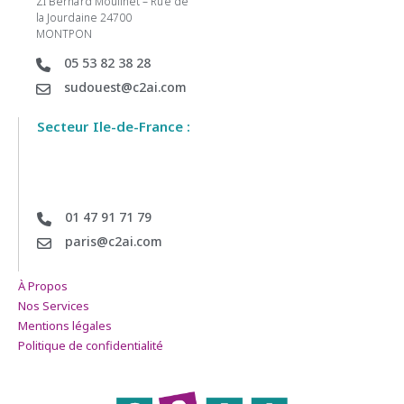
ZI Bernard Moulinet – Rue de
la Jourdaine 24700
MONTPON
05 53 82 38 28
sudouest@c2ai.com
Secteur Ile-de-France :
01 47 91 71 79
paris@c2ai.com
À Propos
Nos Services
Mentions légales
Politique de confidentialité