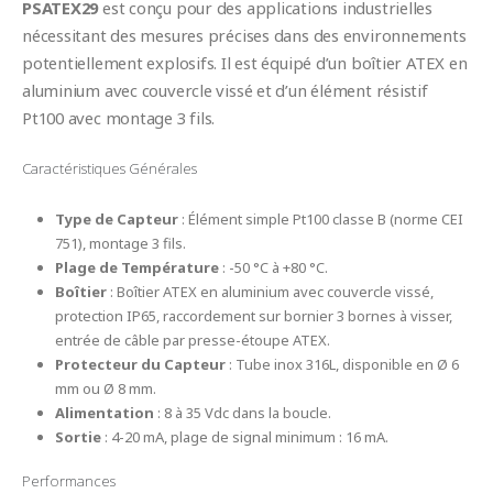
PSATEX29
est conçu pour des applications industrielles
nécessitant des mesures précises dans des environnements
potentiellement explosifs. Il est équipé d’un boîtier ATEX en
aluminium avec couvercle vissé et d’un élément résistif
Pt100 avec montage 3 fils.
Caractéristiques Générales
Type de Capteur
: Élément simple Pt100 classe B (norme CEI
751), montage 3 fils.
Plage de Température
: -50 °C à +80 °C.
Boîtier
: Boîtier ATEX en aluminium avec couvercle vissé,
protection IP65, raccordement sur bornier 3 bornes à visser,
entrée de câble par presse-étoupe ATEX.
Protecteur du Capteur
: Tube inox 316L, disponible en Ø 6
mm ou Ø 8 mm.
Alimentation
: 8 à 35 Vdc dans la boucle.
Sortie
: 4-20 mA, plage de signal minimum : 16 mA.
Performances