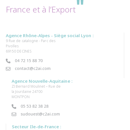
"
France et à l’Export
Agence Rhône-Alpes - Siège social Lyon :
9 Rue de catalogne - Parc des
Pivolles
69150 DECINES
04 72 15 88 70
contact@c2ai.com
Agence Nouvelle-Aquitaine :
ZI Bernard Moulinet – Rue de
la Jourdaine 24700
MONTPON
05 53 82 38 28
sudouest@c2ai.com
Secteur Ile-de-France :