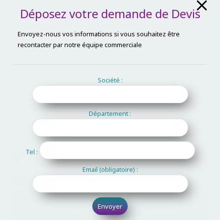
03 89 31 10 24
Déposez votre demande de Devis
mulhouse@c2ai.com
Envoyez-nous vos informations si vous souhaitez être
recontacter par notre équipe commerciale
Secteur Ouest :
02 97 49 52 79
ouest@c2ai.com
Société :
Secteur Maroc :
Département :
+(212) 661 458 422
maroc@c2ai.com
Tel :
Email (obligatoire) :
Suivez-nous