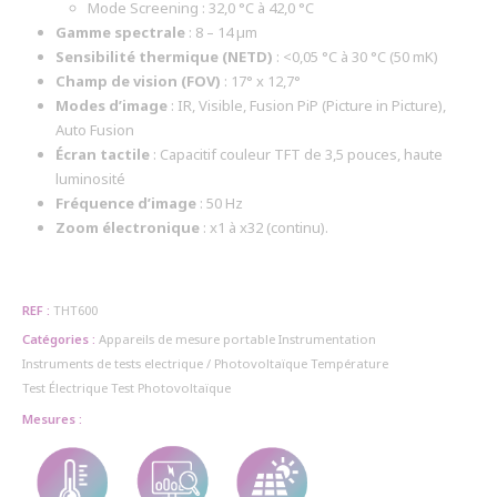
Mode Screening : 32,0 °C à 42,0 °C
Gamme spectrale
: 8 – 14 µm
Sensibilité thermique (NETD)
: <0,05 °C à 30 °C (50 mK)
Champ de vision (FOV)
: 17° x 12,7°
Modes d’image
: IR, Visible, Fusion PiP (Picture in Picture),
Auto Fusion
Écran tactile
: Capacitif couleur TFT de 3,5 pouces, haute
luminosité
Fréquence d’image
: 50 Hz
Zoom électronique
: x1 à x32 (continu).
REF :
THT600
Catégories :
Appareils de mesure portable
Instrumentation
Instruments de tests electrique / Photovoltaïque
Température
Test Électrique
Test Photovoltaïque
Mesures :