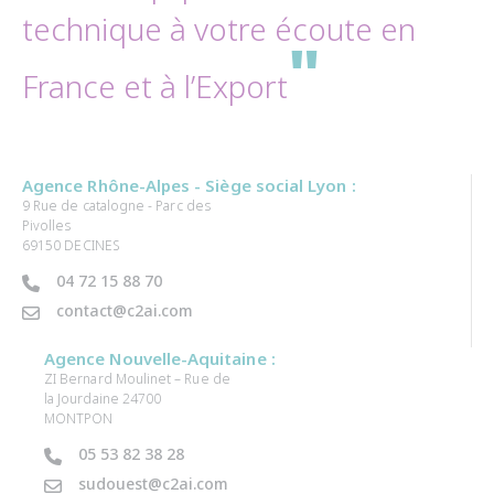
technique à votre écoute en
"
France et à l’Export
Agence Rhône-Alpes - Siège social Lyon :
9 Rue de catalogne - Parc des
Pivolles
69150 DECINES
04 72 15 88 70
contact@c2ai.com
Agence Nouvelle-Aquitaine :
ZI Bernard Moulinet – Rue de
la Jourdaine 24700
MONTPON
05 53 82 38 28
sudouest@c2ai.com