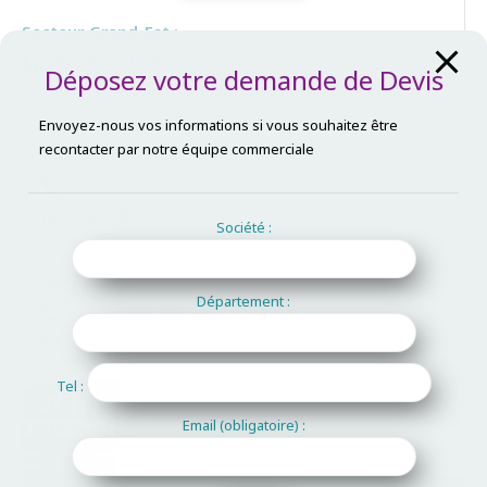
Secteur Grand-Est :
03 89 31 10 24
Déposez votre demande de Devis
mulhouse@c2ai.com
Envoyez-nous vos informations si vous souhaitez être
recontacter par notre équipe commerciale
Secteur Ouest :
02 97 49 52 79
ouest@c2ai.com
Société :
Secteur Maroc :
Département :
+(212) 661 458 422
maroc@c2ai.com
Tel :
Email (obligatoire) :