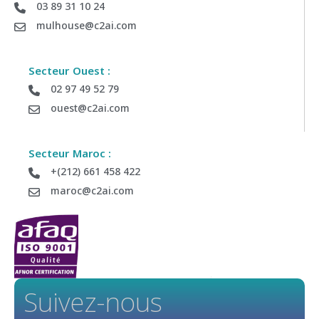
03 89 31 10 24
mulhouse@c2ai.com
Secteur Ouest :
02 97 49 52 79
ouest@c2ai.com
Secteur Maroc :
+(212) 661 458 422
maroc@c2ai.com
Suivez-nous