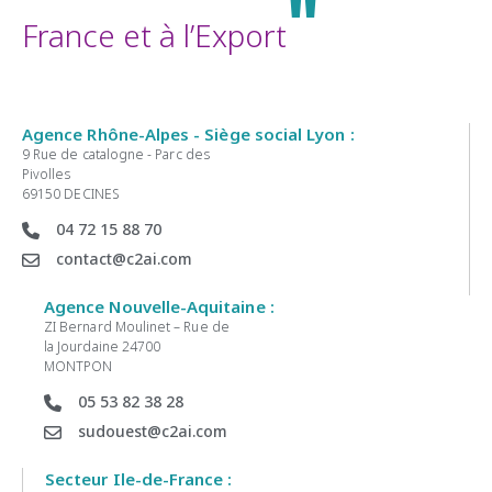
"
France et à l’Export
Agence Rhône-Alpes - Siège social Lyon :
9 Rue de catalogne - Parc des
Pivolles
69150 DECINES
04 72 15 88 70
contact@c2ai.com
Agence Nouvelle-Aquitaine :
ZI Bernard Moulinet – Rue de
la Jourdaine 24700
MONTPON
05 53 82 38 28
sudouest@c2ai.com
Secteur Ile-de-France :