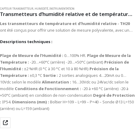
CAPTEUR TRANSMETTEUR
,
HUMIDITÉ
,
INSTRUMENTATION
Transmetteurs d’humidité relative et de température – TH20
Les transmetteurs de température et d’humidité relative - TH20
ont été conçus pour offrir une solution de mesure polyvalente, avec un
excellent rapport qualité-prix. Proposés en versions actives 0…10 V ou
Descriptions techniques :
passives 4…20 mA, pour un montage mural (ambiant) ou en gaine (arrière),
ils sont simples à installer, aucune configuration n’étant nécessaire.
Plage de Mesure de l’Humidité :
0…100% HR.
Plage de Mesure de la
Température :
-20…+60°C (arrière) -20…+50°C (ambiant)
Précision de
l’Humidité :
±2 %HR (0 °C à 30 °C et 10 à 80 %HR)
Précision de la
Température :
±0,3 °C
Sortie :
2 sorties analogiques 4…20mA ou 0…
10Vdc selon le modèle
Alimentation :
16…30Vdc ou 24Vac/dc selon le
modèle
Conditions de Fonctionnement :
-20 à +60 °C (arrière) -20 à
+50°C (ambiant) en condition de non-condensation
Degré de Protection
:
IP54.
Dimensions (mm) :
Boîtier H=109 – L=99 – P=40 – Sonde Ø13 L=150
(arrière) ou L=159 (ambiant)